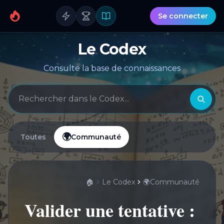
Se connecter
Le Codex
Consulte la base de connaissances
Rechercher
Rech
🌍
Toutes
Communauté
🏠
Le Codex
🌍
Communauté
Valider une tentative : GPS, matching e
Valider une tentative :