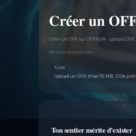
Créer un OFF 
Créer un OFF sur OFFRUN : upload GPX, 
Mis à jour le
il y a 5 mois
TL;DR
Upload un GPX (max 10 MB, 100k points
Ton sentier mérite d'exister