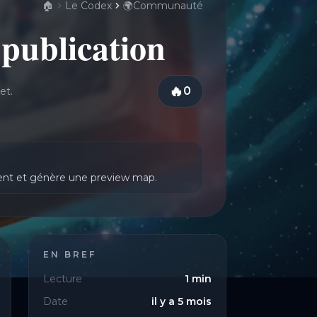
🏠
Le Codex
🌍
Communauté
Créer un OFF : du fichier GPX à la publication
 publication
🔥
0
et.
Connectez-vous pour ajo
ment et génère une preview map.
EN BREF
Lecture
1
min
Date
il y a 5 mois