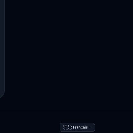
🇫🇷
Français