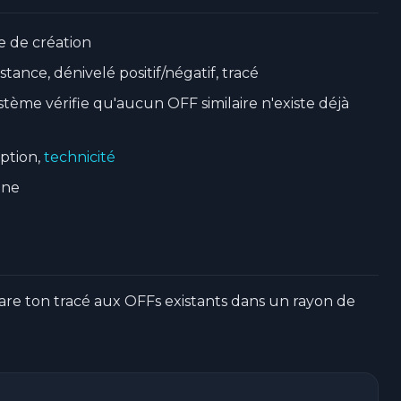
e de création
istance, dénivelé positif/négatif, tracé
ystème vérifie qu'aucun OFF similaire n'existe déjà
iption,
technicité
gne
are ton tracé aux OFFs existants dans un rayon de